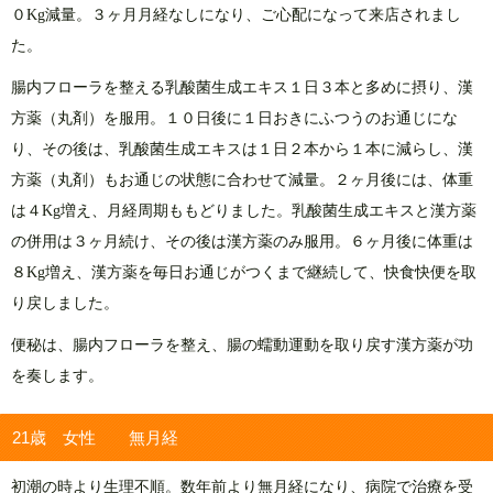
０Kg減量。３ヶ月月経なしになり、ご心配になって来店されまし
た。
腸内フローラを整える乳酸菌生成エキス１日３本と多めに摂り、漢
方薬（丸剤）を服用。１０日後に１日おきにふつうのお通じにな
り、その後は、乳酸菌生成エキスは１日２本から１本に減らし、漢
方薬（丸剤）もお通じの状態に合わせて減量。２ヶ月後には、体重
は４Kg増え、月経周期ももどりました。乳酸菌生成エキスと漢方薬
の併用は３ヶ月続け、その後は漢方薬のみ服用。６ヶ月後に体重は
８Kg増え、漢方薬を毎日お通じがつくまで継続して、快食快便を取
り戻しました。
便秘は、腸内フローラを整え、腸の蠕動運動を取り戻す漢方薬が功
を奏します。
21歳 女性 無月経
初潮の時より生理不順。数年前より無月経になり、病院で治療を受