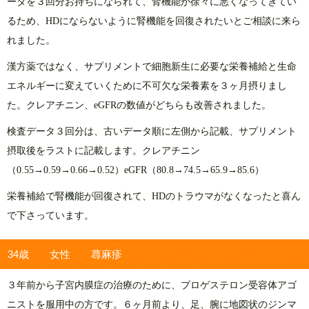
ータを３回分お持ちになられて、腎機能が徐々に悪くなってきてい
るため、HDにならないように腎機能を回復されたいとご相談に来ら
れました。
漢方薬ではなく、サプリメントで細胞新生に必要な栄養補給と生命
エネルギーに変えていくために不可欠な栄養素を３ヶ月摂りまし
た。クレアチニン、eGFRの数値がどちらも改善されました。
検査データ３回分は、古いデータ順に左側から記載、サプリメント
摂取後をラストに記載します。クレアチニン
（0.55→0.59→0.66→0.52）eGFR（80.8→74.5→65.9→85.6）
栄養補給で腎機能が回復されて、HDのトラウマがなくなったと喜ん
で下さっています。
34歳 女性 蕁麻疹
３年前から子宮内膜症の治療のために、プロゲステロン受容体アゴ
ニストを服用中の方です。６ヶ月前より、足、腕に地図状のジンマ