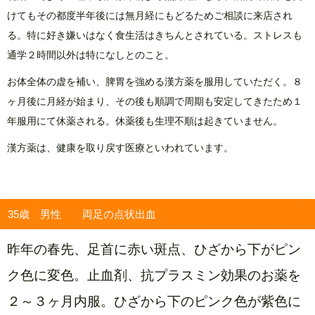
けてもその都度半年後には無月経にもどるためご相談に来店され
る。特に好き嫌いはなく食生活はきちんとされている。ストレスも
通学２時間以外は特になしとのこと。
お体全体の虚を補い、脾胃を強める漢方薬を服用していただく。８
ヶ月後に月経が始まり、その後も順調で周期も安定してきたため１
年服用にて休薬される。休薬後も生理不順は起きていません。
漢方薬は、健康を取り戻す医療といわれています。
35歳 男性 両足の点状出血
昨年の春先、足首に赤い斑点、ひざから下がピン
ク色に変色。止血剤、抗プラスミン効果のお薬を
２～３ヶ月内服。ひざから下のピンク色が紫色に