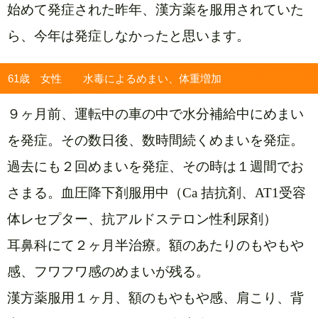
始めて発症された昨年、漢方薬を服用されていた
ら、今年は発症しなかったと思います。
61歳 女性 水毒によるめまい、体重増加
９ヶ月前、運転中の車の中で水分補給中にめまい
を
発症。その数日後、数時間続くめまいを発症。
過去にも２回めまいを発症、その時は１
週間でお
さまる。血圧降下剤服用中（Ca 拮抗剤、AT1受容
体レセプター、抗アルドステロン性利尿剤）
耳鼻科にて２ヶ月半治療。額のあたりのもやもや
感、フワフワ感のめまいが残る。
漢方薬服用１ヶ月、額のもやもや感、肩こり、背