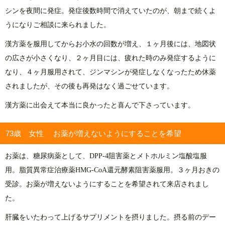
シンを夜間に発症。発症後数時間で消えていたのが、朝まで続くよ
うになりご相談に来られました。
漢方薬を服用してからお小水の回数が増え、１ヶ月後には、地図状
の広さが小さくなり、２ヶ月目には、疲れた時のみ発症するように
なり、４ヶ月服用されて、ジンマシンが発症しなくなったため休薬
されましたが、その後も再発はなく過ごせています。
漢方薬に出会えて本当に良かったと喜んで下さっています。
73歳 女性 お薬が増えないようにすることを希望
お薬は、糖尿病薬として、DPP-4阻害薬とメトホルミン塩酸塩服
用。脂質異常症治療薬HMG-CoA還元酵素阻害薬服用。３ヶ月おきの
受診。お薬が増えないようにすることを希望されて来店されまし
た。
肝臓をいたわって上げるサプリメントを摂りました。摂る前のデー