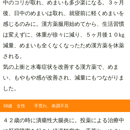
中のコリが取れ、めまいも多少楽になる。３ヶ月
後、日中のめまいは取れ、就寝前に軽くめまいを
感じるのみに。漢方薬服用始めてから、生活習慣
は変えずに、体重が徐々に減り、５ヶ月後１０kg
減量、めまいも全くなくなったため漢方薬を休薬
される。
気の上衝と水毒症状を改善する漢方薬で、めま
い、もやもや感が改善され、減量にもつながりま
した。
58歳 女性 手荒れ、体調不良
４２
歳の時に潰瘍性大腸炎に。投薬による治療中