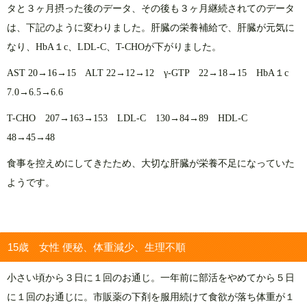
タと３ヶ月摂った後のデータ、その後も３ヶ月継続されてのデータ
は、下記のように変わりました。肝臓の栄養補給で、肝臓が元気に
なり、HbA１c、LDL-C、T-CHOが下がりました。
AST 20→16→15 ALT 22→12→12 γ‐GTP 22→18→15 HbA１c
7.0→6.5→6.6
T-CHO 207→163→153 LDL-C 130→84→89 HDL-C
48→45→48
食事を控えめにしてきたため、大切な肝臓が栄養不足になっていた
ようです。
15歳 女性 便秘、体重減少、生理不順
小さい頃から３日に１回のお通じ。一年前に部活をやめてから５日
に１回のお通じに。市販薬の下剤を服用続けて食欲が落ち体重が１